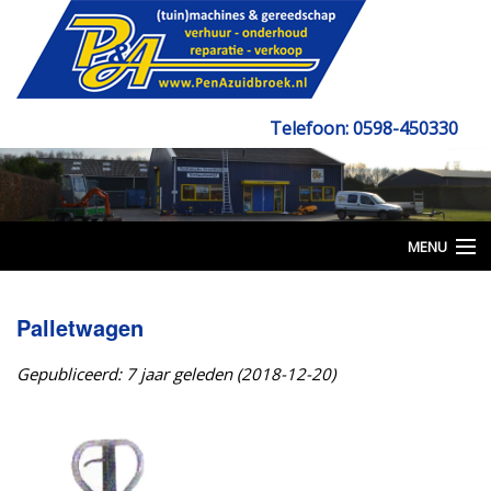
Telefoon: 0598-450330
Email: info@penazuidbroek.nl
MENU
Beginpagina
Palletwagen
Verkoop
Gepubliceerd: 7 jaar geleden (2018-12-20)
Verhuur
Grondverzet