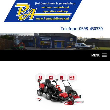
Telefoon: 0598-450330
Email: info@penazuidbroek.nl
MENU
Beginpagina
Verkoop
Verhuur
Grondverzet