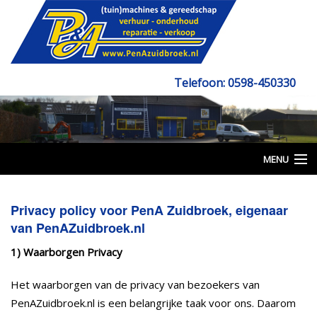
Telefoon: 0598-450330
Email: info@penazuidbroek.nl
MENU
Beginpagina
Privacy policy voor PenA Zuidbroek, eigenaar
van PenAZuidbroek.nl
Verkoop
1) Waarborgen Privacy
Verhuur
Het waarborgen van de privacy van bezoekers van
Grondverzet
PenAZuidbroek.nl is een belangrijke taak voor ons. Daarom